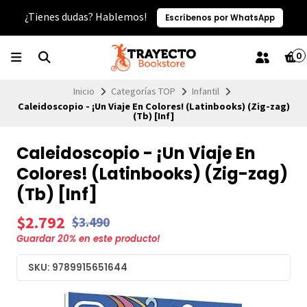
¿Tienes dudas? Hablemos!
Escríbenos por WhatsApp
0
Inicio
Categorías TOP
Infantil
Caleidoscopio - ¡Un Viaje En Colores! (Latinbooks) (Zig-zag)
(Tb) [Inf]
Caleidoscopio - ¡Un Viaje En
Colores! (Latinbooks) (Zig-zag)
(Tb) [Inf]
$2.792
$3.490
Guardar
20
% en este producto!
SKU: 9789915651644