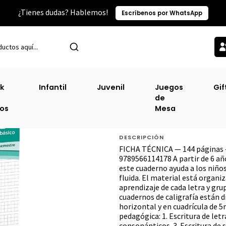
¿Tienes dudas? Hablemos!
Escríbenos por WhatsApp
Inicio
Caligrafix
Caligrafia En Cuadricula 1º Basico 2º Semestre
k
Infantil
Juvenil
Juegos
Gif
de
Caligrafia En Cua
ros
Mesa
Semestre
DESCRIPCIÓN
FICHA TÉCNICA — 144 páginas —
9789566114178 A partir de 6 a
este cuaderno ayuda a los niños
fluida. El material está organi
aprendizaje de cada letra y g
cuadernos de caligrafía están d
horizontal y en cuadrícula de 
pedagógica: 1. Escritura de letras:
consonánticos. 3. Escritura de s