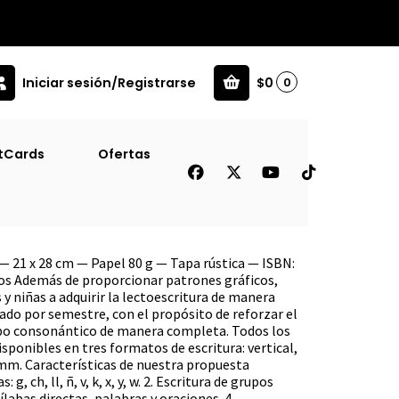
Iniciar sesión/Registrarse
$0
0
tCards
Ofertas
dricula 1º Basico 2º
 21 x 28 cm — Papel 80 g — Tapa rústica — ISBN:
ños Además de proporcionar patrones gráficos,
 y niñas a adquirir la lectoescritura de manera
zado por semestre, con el propósito de reforzar el
rupo consonántico de manera completa. Todos los
isponibles en tres formatos de escritura: vertical,
5mm. Características de nuestra propuesta
 g, ch, ll, ñ, v, k, x, y, w. 2. Escritura de grupos
ílabas directas, palabras y oraciones. 4.