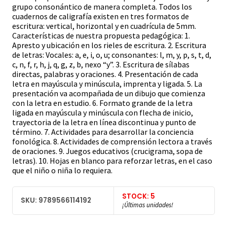
grupo consonántico de manera completa. Todos los
cuadernos de caligrafía existen en tres formatos de
escritura: vertical, horizontal y en cuadrícula de 5mm.
Características de nuestra propuesta pedagógica: 1.
Apresto y ubicación en los rieles de escritura. 2. Escritura
de letras: Vocales: a, e, i, o, u; consonantes: l, m, y, p, s, t, d,
c, n, f, r, h, j, q, g, z, b, nexo “y”. 3. Escritura de sílabas
directas, palabras y oraciones. 4. Presentación de cada
letra en mayúscula y minúscula, imprenta y ligada. 5. La
presentación va acompañada de un dibujo que comienza
con la letra en estudio. 6. Formato grande de la letra
ligada en mayúscula y minúscula con flecha de inicio,
trayectoria de la letra en línea discontinua y punto de
término. 7. Actividades para desarrollar la conciencia
fonológica. 8. Actividades de comprensión lectora a través
de oraciones. 9. Juegos educativos (crucigrama, sopa de
letras). 10. Hojas en blanco para reforzar letras, en el caso
que el niño o niña lo requiera.
STOCK: 5
SKU: 9789566114192
¡Últimas unidades!