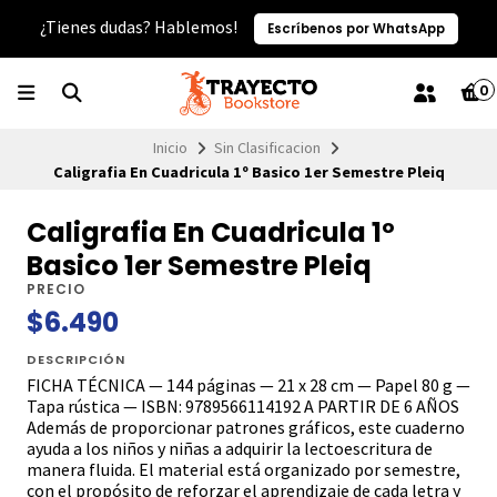
¿Tienes dudas? Hablemos!
Escríbenos por WhatsApp
0
Inicio
Sin Clasificacion
Caligrafia En Cuadricula 1º Basico 1er Semestre Pleiq
Caligrafia En Cuadricula 1º
Basico 1er Semestre Pleiq
PRECIO
$6.490
DESCRIPCIÓN
FICHA TÉCNICA — 144 páginas — 21 x 28 cm — Papel 80 g —
Tapa rústica — ISBN: 9789566114192 A PARTIR DE 6 AÑOS
Además de proporcionar patrones gráficos, este cuaderno
ayuda a los niños y niñas a adquirir la lectoescritura de
manera fluida. El material está organizado por semestre,
con el propósito de reforzar el aprendizaje de cada letra y