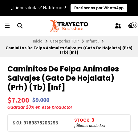
¿Tienes dudas? Hablemos!
Escríbenos por WhatsApp
0
Inicio
Categorías TOP
Infantil
Caminitos De Felpa Animales Salvajes (Gato De Hojalata) (Prh)
(Tb) [Inf]
Caminitos De Felpa Animales
Salvajes (Gato De Hojalata)
(Prh) (Tb) [Inf]
$7.200
$9.000
Guardar
20
% en este producto!
STOCK: 3
SKU: 9789878206295
¡Últimas unidades!