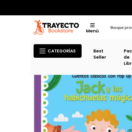
Menú
Inicio
Categorías TO
CATEGORÍAS
Best
Pac
Seller
de
Lib