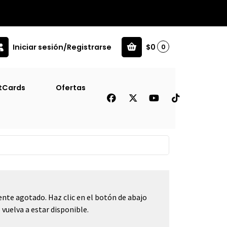
Iniciar sesión/Registrarse
$0
0
alata) (Prh) (Tb) [Inf]
tCards
Ofertas
huelas Magicas - Pop Up
ata) (Prh) (Tb) [Inf]
nte agotado. Haz clic en el botón de abajo
vuelva a estar disponible.