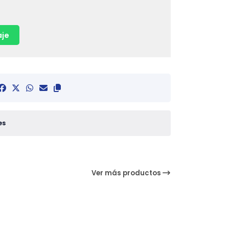
je
es
Ver más productos