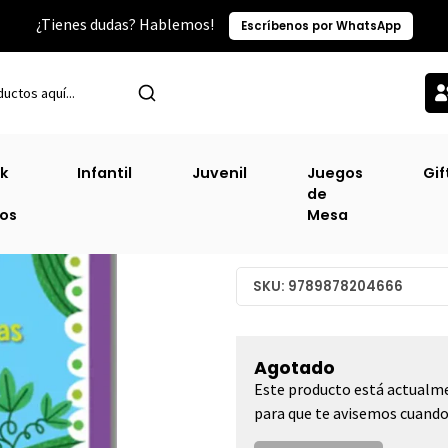
¿Tienes dudas? Hablemos!
Escríbenos por WhatsApp
P
Infantil
Jack Y Las Habichuelas Magicas - Pop Up (El Gato De Hoj
k
Infantil
Juvenil
Juegos
Gif
de
Jack Y Las Habic
ros
Mesa
(El Gato De Hojal
SKU: 9789878204666
Agotado
Este producto está actualme
para que te avisemos cuando 