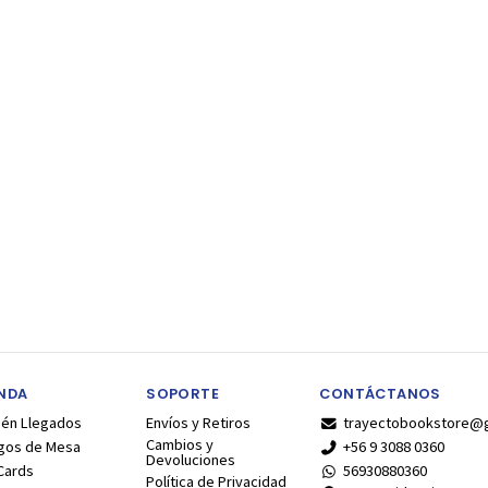
ENDA
SOPORTE
CONTÁCTANOS
ién Llegados
Envíos y Retiros
trayectobookstore@
Cambios y
gos de Mesa
+56 9 3088 0360
Devoluciones
Cards
56930880360
Política de Privacidad