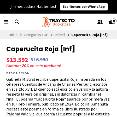
¿Tienes dudas? Hablemos!
Escríbenos por WhatsApp
0
Inicio
Categorías TOP
Infantil
Caperucita Roja [Inf]
Caperucita Roja [Inf]
$13.592
$16.990
Guardar
20
% en este producto!
DESCRIPCIÓN
Gabriela Mistral escribe Caperucita Roja inspirada en los
célebres Cuentos de Antaño de Charles Perrault, escritos
en el siglo XVII. El cuento está escrito en verso y la autora
respeta la versión original, sin dulcificar ni cambiar el
final. El poema "Caperucita Roja" aparece por primera vez
en su libro Ternura, publicado en 1924. Editorial Amanuta
rescata este poema en forma de libro ilustrado por
Paloma Valdivia, que acerca el cuento popular a la estética