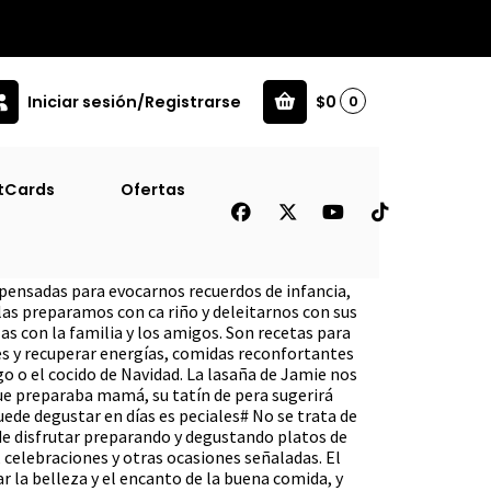
Iniciar sesión/Registrarse
$0
0
tCards
Ofertas
oc]
 pensadas para evocarnos recuerdos de infancia,
las preparamos con ca riño y deleitarnos con sus
 con la familia y los amigos. Son recetas para
es y recuperar energías, comidas reconfortantes
 o el cocido de Navidad. La lasaña de Jamie nos
que preparaba mamá, su tatín de pera sugerirá
uede degustar en días es peciales# No se trata de
 de disfrutar preparando y degustando platos de
, celebraciones y otras ocasiones señaladas. El
ar la belleza y el encanto de la buena comida, y