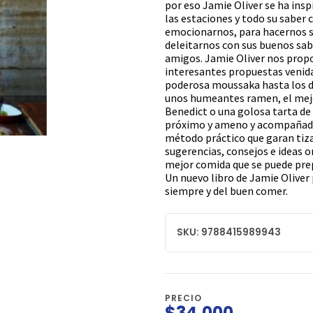
por eso Jamie Oliver se ha insp
las estaciones y todo su saber 
emocionarnos, para hacernos s
deleitarnos con sus buenos sab
amigos. Jamie Oliver nos propo
interesantes propuestas venida
poderosa moussaka hasta los de
unos humeantes ramen, el mejo
Benedict o una golosa tarta de 
próximo y ameno y acompañado d
método práctico que garan tiza
sugerencias, consejos e ideas or
mejor comida que se puede prep
Un nuevo libro de Jamie Oliver 
siempre y del buen comer.
SKU: 9788415989943
PRECIO
$34.000