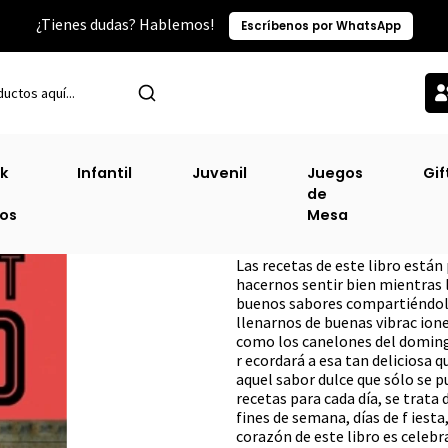
¿Tienes dudas? Hablemos!
Escríbenos por WhatsApp
Inicio
Cocina Y Dietas
Comfort Food [Coc]
k
Infantil
Juvenil
Juegos
Gif
de
Comfort Food [C
ros
Mesa
DESCRIPCIÓN
Las recetas de este libro están
hacernos sentir bien mientras 
buenos sabores compartiéndolas
llenarnos de buenas vibrac ion
como los canelones del domingo
r ecordará a esa tan deliciosa 
aquel sabor dulce que sólo se p
recetas para cada día, se trata
fines de semana, días de f iesta
corazón de este libro es celebr