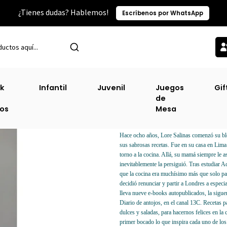
¿Tienes dudas? Hablemos!
Escríbenos por WhatsApp
Inicio
Cocina Y Dietas
Recetas Para Sonreir [Coc]
k
Infantil
Juvenil
Juegos
Gif
de
Recetas Para Son
ros
Mesa
DESCRIPCIÓN
Hace ocho años, Lore Salinas comenzó su blo
sus sabrosas recetas. Fue en su casa en Lima
torno a la cocina. Allá, su mamá siempre le a
inevitablemente la persiguió. Tras estudiar 
que la cocina era muchísimo más que solo part
decidió renunciar y partir a Londres a especi
lleva nueve e-books autopublicados, la sigu
Diario de antojos, en el canal 13C. Recetas 
dulces y saladas, para hacernos felices en la
primer bocado lo que inspira cada uno de los 