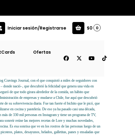
Iniciar sesión/Registrarse
$0
0
tCards
Ofertas
reir [Coc]
g Cravings Journal, con el que conquistó a miles de seguidores con
 – donde nació–, que descubrió la felicidad que genera una vida en
seguró de que todo girara alrededor de la comida, un hábito que
Administración de empresas y mudarse a Chile, fue aquí que descubrió
e de su sobrevivencia diaria. Fue tan fuerte el bichito que le picó, que
alizarse en cocina y pastelería. De eso ya ha pasado casi una década,
en más de 330 mil personas en Instagram y tiene un programa de TV,
para sonreír reúne las mejores recetas de Lore y muchas novedades,
 cocina. Es esa sonrisa que ve en los rostros de las personas luego de un
picoteos, platos, desayunos, helados, galletitas, panes y ensaladas que