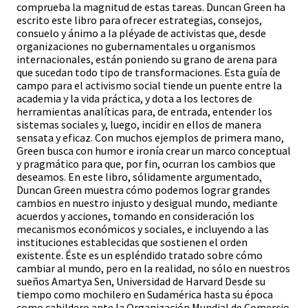
comprueba la magnitud de estas tareas. Duncan Green ha
escrito este libro para ofrecer estrategias, consejos,
consuelo y ánimo a la pléyade de activistas que, desde
organizaciones no gubernamentales u organismos
internacionales, están poniendo su grano de arena para
que sucedan todo tipo de transformaciones. Esta guía de
campo para el activismo social tiende un puente entre la
academia y la vida práctica, y dota a los lectores de
herramientas analíticas para, de entrada, entender los
sistemas sociales y, luego, incidir en ellos de manera
sensata y eficaz. Con muchos ejemplos de primera mano,
Green busca con humor e ironía crear un marco conceptual
y pragmático para que, por fin, ocurran los cambios que
deseamos. En este libro, sólidamente argumentado,
Duncan Green muestra cómo podemos lograr grandes
cambios en nuestro injusto y desigual mundo, mediante
acuerdos y acciones, tomando en consideración los
mecanismos económicos y sociales, e incluyendo a las
instituciones establecidas que sostienen el orden
existente. Éste es un espléndido tratado sobre cómo
cambiar al mundo, pero en la realidad, no sólo en nuestros
sueños Amartya Sen, Universidad de Harvard Desde su
tiempo como mochilero en Sudamérica hasta su época
como cabildero ante la Organización Mundial de Comercio