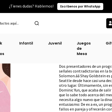
¿Tienes dudas? Hablemos!
Escríbenos por WhatsApp
Inicio
Narrativa Juvenil
De Ex A Ex [Juv]
k
Infantil
Juvenil
Juegos
Gif
de
De Ex A Ex [Juv]
ros
Mesa
DESCRIPCIÓN
Dos presentadores de un progra
señales contradictorias en la 
Solomon.áá Shay Goldstein es p
Seattle desde hace casi una de
otro lugar. Últimamente, sin 
Dominic Yun, que acaba de sali
que lo sabe todo acerca del me
necesita algo nuevo que la dina
entusiasmo: De ex a ex, un pro
fallos en pareja y ofrecerán co