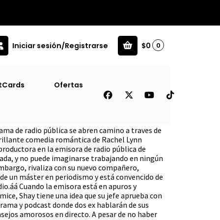
Iniciar sesión/Registrarse
$0
0
tCards
Ofertas
ma de radio pública se abren camino a traves de
brillante comedia romántica de Rachel Lynn
roductora en la emisora de radio pública de
cada, y no puede imaginarse trabajando en ningún
embargo, rivaliza con su nuevo compañero,
r de un máster en periodismo y está convencido de
dio.áá Cuando la emisora está en apuros y
mice, Shay tiene una idea que su jefe aprueba con
grama y podcast donde dos ex hablarán de sus
nsejos amorosos en directo. A pesar de no haber