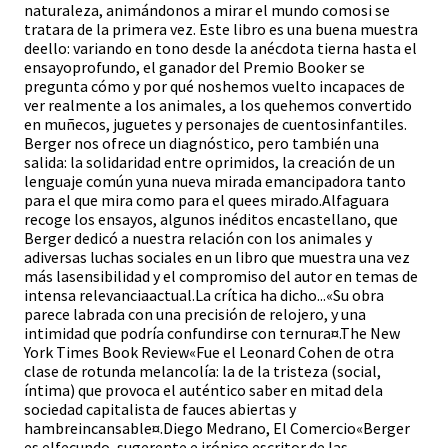
naturaleza, animándonos a mirar el mundo comosi se
tratara de la primera vez. Este libro es una buena muestra
deello: variando en tono desde la anécdota tierna hasta el
ensayoprofundo, el ganador del Premio Booker se
pregunta cómo y por qué noshemos vuelto incapaces de
ver realmente a los animales, a los quehemos convertido
en muñecos, juguetes y personajes de cuentosinfantiles.
Berger nos ofrece un diagnóstico, pero también una
salida: la solidaridad entre oprimidos, la creación de un
lenguaje común yuna nueva mirada emancipadora tanto
para el que mira como para el quees mirado.Alfaguara
recoge los ensayos, algunos inéditos encastellano, que
Berger dedicó a nuestra relación con los animales y
adiversas luchas sociales en un libro que muestra una vez
más lasensibilidad y el compromiso del autor en temas de
intensa relevanciaactual.La crítica ha dicho...«Su obra
parece labrada con una precisión de relojero, y una
intimidad que podría confundirse con ternura¤.The New
York Times Book Review«Fue el Leonard Cohen de otra
clase de rotunda melancolía: la de la tristeza (social,
íntima) que provoca el auténtico saber en mitad dela
sociedad capitalista de fauces abiertas y
hambreincansable¤.Diego Medrano, El Comercio«Berger
es elfecundo, sugerente e irónico escritor de las