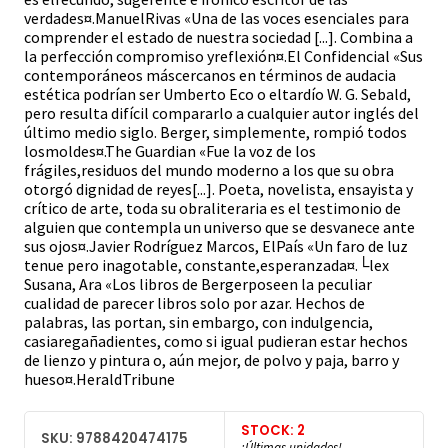
verdades¤.ManuelRivas «Una de las voces esenciales para
comprender el estado de nuestra sociedad [...]. Combina a
la perfección compromiso yreflexión¤.El Confidencial «Sus
contemporáneos máscercanos en términos de audacia
estética podrían ser Umberto Eco o eltardío W. G. Sebald,
pero resulta difícil compararlo a cualquier autor inglés del
último medio siglo. Berger, simplemente, rompió todos
losmoldes¤.The Guardian «Fue la voz de los
frágiles,residuos del mundo moderno a los que su obra
otorgó dignidad de reyes[...]. Poeta, novelista, ensayista y
crítico de arte, toda su obraliteraria es el testimonio de
alguien que contempla un universo que se desvanece ante
sus ojos¤.Javier Rodríguez Marcos, ElPaís «Un faro de luz
tenue pero inagotable, constante,esperanzada¤.└lex
Susana, Ara «Los libros de Bergerposeen la peculiar
cualidad de parecer libros solo por azar. Hechos de
palabras, las portan, sin embargo, con indulgencia,
casiaregañadientes, como si igual pudieran estar hechos
de lienzo y pintura o, aún mejor, de polvo y paja, barro y
hueso¤.HeraldTribune
STOCK: 2
SKU: 9788420474175
¡Últimas unidades!