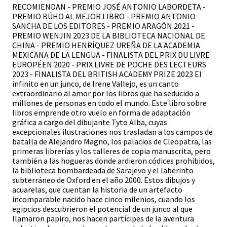
RECOMIENDAN - PREMIO JOSÉ ANTONIO LABORDETA -
PREMIO BÚHO AL MEJOR LIBRO - PREMIO ANTONIO
SANCHA DE LOS EDITORES - PREMIO ARAGÓN 2021 -
PREMIO WENJIN 2023 DE LA BIBLIOTECA NACIONAL DE
CHINA - PREMIO HENRÍQUEZ UREÑA DE LA ACADEMIA
MEXICANA DE LA LENGUA - FINALISTA DEL PRIX DU LIVRE
EUROPÉEN 2020 - PRIX LIVRE DE POCHE DES LECTEURS
2023 - FINALISTA DEL BRITISH ACADEMY PRIZE 2023 El
infinito en un junco, de Irene Vallejo, es un canto
extraordinario al amor por los libros que ha seducido a
millones de personas en todo el mundo. Este libro sobre
libros emprende otro vuelo en forma de adaptación
gráfica a cargo del dibujante Tyto Alba, cuyas
excepcionales ilustraciones nos trasladan a los campos de
batalla de Alejandro Magno, los palacios de Cleopatra, las
primeras librerías y los talleres de copia manuscrita, pero
también a las hogueras donde ardieron códices prohibidos,
la biblioteca bombardeada de Sarajevo y el laberinto
subterráneo de Oxford en el año 2000. Estos dibujos y
acuarelas, que cuentan la historia de un artefacto
incomparable nacido hace cinco milenios, cuando los
egipcios descubrieron el potencial de un junco al que
llamaron papiro, nos hacen partícipes de la aventura