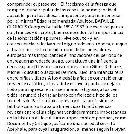
comprender el presente. "El fascismo es la fuerza que
rompe el curso regular de las cosas, la homogeneidad
apacible, pero fastidiosa e impotente para mantenerse
por sí misma." Edad recomendada: Adultos. BATAILLE
GEORGES Georges Bataille 1897-1962 fue escritor, pensa
dor, francés y discreto, buen conocedor de la importancia
de la exhortación epicúrea «vive ocul to» y, en
consecuencia, relativamente ignorado en su época, aunque
actualmente se lo considera uno de los pensadores
europeos más importantes e innovadores del periodo de
entreguerras y, desde luego, constituyó una influencia
decisiva para fi lósofos posteriores como Gilles Deleuze,
Michel Foucault o Jacques Derrida. Tuvo una infancia feliz,
entre niñas y libros. A los dieciséis años se convirtió en un
ferviente católico, a los veinte estuvo a punto de dejarlo
todo para ingresar en un seminario religioso, a los vein
tidós renunció al cristianismo con fiereza e hizo de los
burdeles de París su única iglesia y de la profesión de
bibliotecario su trabajo alimenticio. Fundó diversas
revistas entre ellas algunas ver daderamente importantes
en la historia de la cul tura europea contemporánea, como
Documents y Critique , así como una sociedad secreta
Acéphale, para cuya inauguración, al menos según la leyen