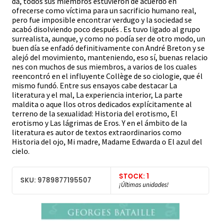
da, todos sus miembros estuvieron de acuerdo en
ofrecerse como víctima para un sacrificio humano real,
pero fue imposible encontrar verdugo y la sociedad se
acabó disolviendo poco después . Es tuvo ligado al grupo
surrealista, aunque, y como no podía ser de otro modo, un
buen día se enfadó definitivamente con André Breton y se
alejó del movimiento, manteniendo, eso sí, buenas relacio
nes con muchos de sus miembros, a varios de los cuales
reencontró en el influyente Collège de so ciologie, que él
mismo fundó. Entre sus ensayos cabe destacar La
literatura y el mal, La experiencia interior, La parte
maldita o aque llos otros dedicados explícitamente al
terreno de la sexualidad: Historia del erotismo, El
erotismo y Las lágrimas de Eros. Y en el ámbito de la
literatura es autor de textos extraordinarios como
Historia del ojo, Mi madre, Madame Edwarda o El azul del
cielo.
STOCK: 1
SKU: 9789877195507
¡Últimas unidades!