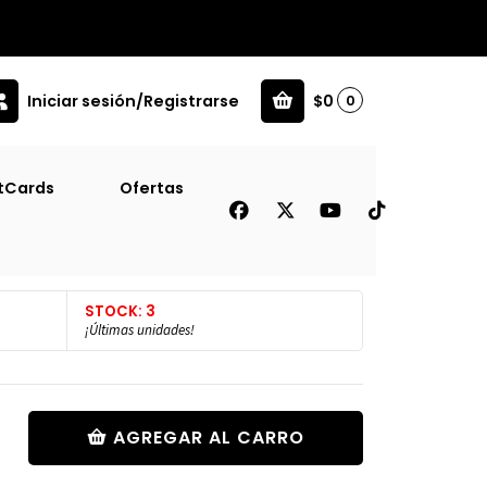
Iniciar sesión/Registrarse
$0
0
mos #15 [Inf]
tCards
Ofertas
 101 Calaveras -
[Inf]
STOCK: 3
¡Últimas unidades!
AGREGAR AL CARRO