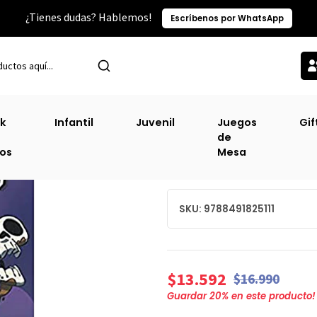
¿Tienes dudas? Hablemos!
Escríbenos por WhatsApp
egorías TOP
Infantil
El Misterio De Las 101 Calaveras - Futbolisi
k
Infantil
Juvenil
Juegos
Gif
de
El Misterio De Las
ros
Mesa
Futbolisimos #15 
SKU: 9788491825111
$13.592
$16.990
Guardar
20
% en este producto!