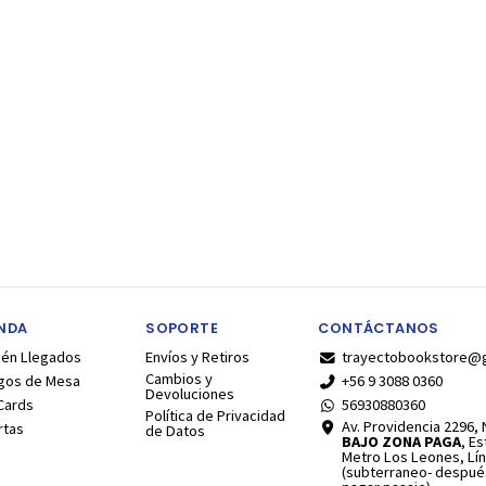
ENDA
SOPORTE
CONTÁCTANOS
ién Llegados
Envíos y Retiros
trayectobookstore@
Cambios y
gos de Mesa
+56 9 3088 0360
Devoluciones
Cards
56930880360
Política de Privacidad
Av. Providencia 2296, N
rtas
de Datos
BAJO ZONA PAGA
, E
Metro Los Leones, Lín
(subterraneo- despué