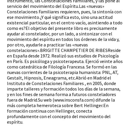
instrumento, las Constelaciones Familiares, y las pone al
servicio del movimiento del Espíritu.Las «nuevas»
Constelaciones Familiares requieren, pues, la sintonía con
ese movimiento.¿Y qué significa esto, sino una actitud
existencial particular, en el centro vacío, asintiendo a todo
como es?El objetivo del presente libro es precisamente
ayudar al constelador, por un lado, a sintonizar con el
movimiento del espíritu en todos los órdenes de la vida y,
por otro, ayudarle a practicar las «nuevas
constelaciones».BRIGITTE CHAMPETIER DE RIBESReside
en España desde 1972. Realizó sus estudios de Psicología
en París. Es psicóloga y psicoterapeuta. Ejerció veinte años
como catedrática de Filología Francesa. Se formó en las
nuevas corrientes de la psicoterapia humanista: PNL, AT,
Gestalt, Hipnosis, Eneagrama, etc.Abrió en Madrid el
Instituto de Constelaciones Familiares , en 2005, donde
imparte talleres y formación todos los días de la semana,
y en los fines de semana forma a futuros consteladores
fuera de Madrid.Su web (www.insconsfa.com) difunde la
más completa hemeroteca sobre Bert Hellinger.En
formación continua con Hellinger, conecta
profundamente con el concepto del movimiento del
espíritu.