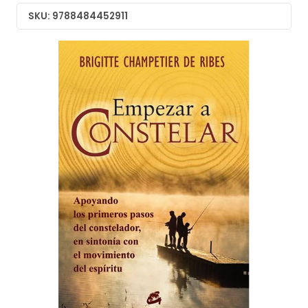
SKU: 9788484452911