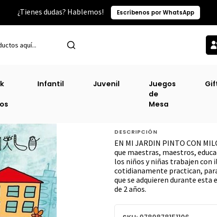
¿Tienes dudas? Hablemos!
Escríbenos por WhatsApp
Categorías TOP
Infantil
En Mi Jardin Pinto Con Milo [ Inf ] ( Cata
k
Infantil
Juvenil
Juegos
Gif
de
En Mi Jardin Pinto
ros
Mesa
Catapultra )
DESCRIPCIÓN
EN MI JARDIN PINTO CON MILO
que maestras, maestros, educad
los niños y niñas trabajen con i
cotidianamente practican, para
que se adquieren durante esta e
de 2 años.