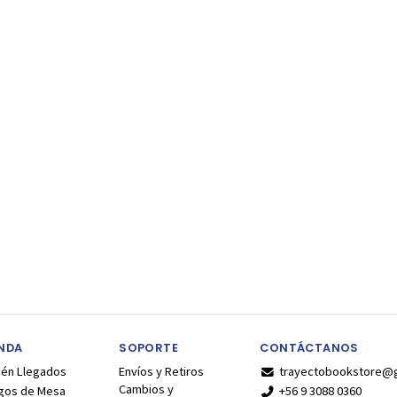
ENDA
SOPORTE
CONTÁCTANOS
ién Llegados
Envíos y Retiros
trayectobookstore@
Cambios y
gos de Mesa
+56 9 3088 0360