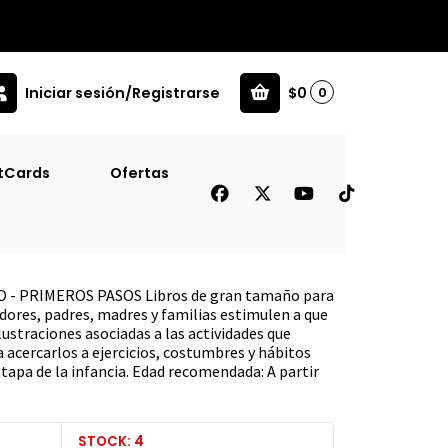
Iniciar sesión/Registrarse
$0
0
pultra )
tCards
Ofertas
 Con Milo [ Inf ] (
 - PRIMEROS PASOS Libros de gran tamaño para
ores, padres, madres y familias estimulen a que
lustraciones asociadas a las actividades que
 acercarlos a ejercicios, costumbres y hábitos
tapa de la infancia. Edad recomendada: A partir
STOCK: 4