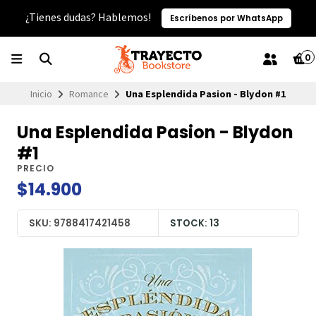
¿Tienes dudas? Hablemos!
Escríbenos por WhatsApp
0
Inicio
Romance
Una Esplendida Pasion - Blydon #1
Una Esplendida Pasion - Blydon
#1
PRECIO
$14.900
SKU: 9788417421458
STOCK: 13