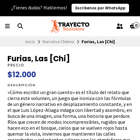
¿Tienes dudas? Hablemos!
Escríbenos por WhatsApp
0
Inicio
Narrativa Chilena
Furias, Las [Chi]
Furias, Las [Chi]
PRECIO
$12.000
DESCRIPCIÓN
«Cómo escribir un gran cuento» es el título del relato que
cierra este volumen, un juego que ironiza con las fórmulas
de un género narrativo en desplazamiento constante, y en
el que Luis López-Aliaga indaga con libertad y asombro, en
busca de una imagen, una forma, una historia que perdure.
Ríos que crecen de modos incomprensibles, rugidos que
hacen eco en el bosque, cielos que se vuelven rojos hasta
quemar la vista, inviernos que mantienen las calles
escarchadas y aplastantes calores son las atmósferas que