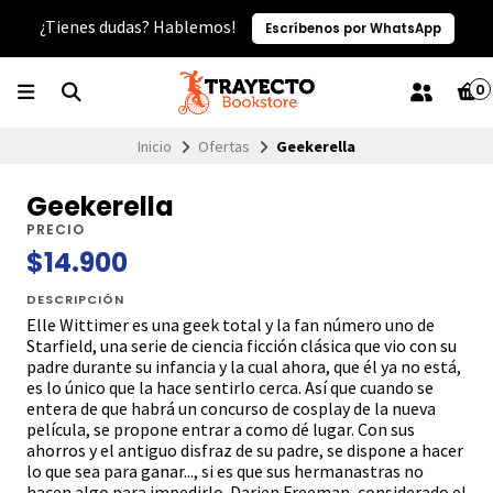
¿Tienes dudas? Hablemos!
Escríbenos por WhatsApp
0
Inicio
Ofertas
Geekerella
Geekerella
PRECIO
$14.900
DESCRIPCIÓN
Elle Wittimer es una geek total y la fan número uno de
Starfield, una serie de ciencia ficción clásica que vio con su
padre durante su infancia y la cual ahora, que él ya no está,
es lo único que la hace sentirlo cerca. Así que cuando se
entera de que habrá un concurso de cosplay de la nueva
película, se propone entrar a como dé lugar. Con sus
ahorros y el antiguo disfraz de su padre, se dispone a hacer
lo que sea para ganar..., si es que sus hermanastras no
hacen algo para impedirlo. Darien Freeman, considerado el