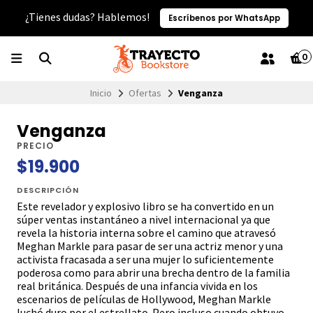
¿Tienes dudas? Hablemos!
Escríbenos por WhatsApp
0
Inicio
Ofertas
Venganza
Venganza
PRECIO
$19.900
DESCRIPCIÓN
Este revelador y explosivo libro se ha convertido en un
súper ventas instantáneo a nivel internacional ya que
revela la historia interna sobre el camino que atravesó
Meghan Markle para pasar de ser una actriz menor y una
activista fracasada a ser una mujer lo suficientemente
poderosa como para abrir una brecha dentro de la familia
real británica. Después de una infancia vivida en los
escenarios de películas de Hollywood, Meghan Markle
luchó duro por el estrellato. Pero incluso cuando obtuvo