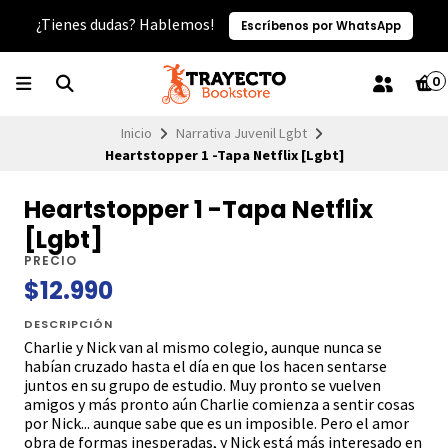
¿Tienes dudas? Hablemos!
Escríbenos por WhatsApp
0
Inicio
Narrativa Juvenil Lgbt
Heartstopper 1 -Tapa Netflix [Lgbt]
Heartstopper 1 -Tapa Netflix
[Lgbt]
PRECIO
$12.990
DESCRIPCIÓN
Charlie y Nick van al mismo colegio, aunque nunca se
habían cruzado hasta el día en que los hacen sentarse
juntos en su grupo de estudio. Muy pronto se vuelven
amigos y más pronto aún Charlie comienza a sentir cosas
por Nick... aunque sabe que es un imposible. Pero el amor
obra de formas inesperadas, y Nick está más interesado en