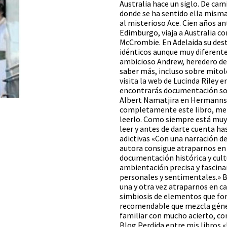
Australia hace un siglo. De cam
donde se ha sentido ella misma:
al misterioso Ace. Cien años an
Edimburgo, viaja a Australia c
McCrombie. En Adelaida su destin
idénticos aunque muy diferent
ambicioso Andrew, heredero de u
saber más, incluso sobre mitolog
visita la web de Lucinda Riley e
encontrarás documentación sobr
Albert Namatjira en Hermannsb
completamente este libro, me 
leerlo. Como siempre está muy 
leer y antes de darte cuenta ha
adictivas «Con una narración d
autora consigue atraparnos en 
documentación histórica y cultu
ambientación precisa y fascin
personales y sentimentales.» B
una y otra vez atraparnos en ca
simbiosis de elementos que fo
recomendable que mezcla géner
familiar con mucho acierto, con
Blog Perdida entre mis libros