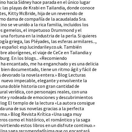
ino hacia Sidney hace parada en el único lugar
 las playas de Krabi en Tailandia, donde conoce
tes, Kitty McBride, hija de un reverendo de
omo dama de compañía de la acaudalada Sra.
o se ve unido a la rica familia, incluidos los
es gemelos, el impetuoso Drummond y el
na fortuna en la industria de la perla. Si quieres
ía griega, las Pléyades, las esferas armilares...,
n español: esp.lucindariley.co.uk. También
e aborígenes, el viaje de CeCe en Tailandia y
urg. En los blogs... «Recomiendo
ha encantado, me ha enganchado y es una delicia
bien documentado, tiene un ritmo ágil y fácil de
s devorado la novela entera.» Blog Lecturas
e nuevo impecable, elegante y envolvente la
una doble historia con gran cantidad de
ral verídica, con personajes reales, con una
ante y rodeada de emociones y descubrimientos
log El templo de la lectura «La autora consigue
da una de sus novelas gracias a la perfecta
rma.» Blog Revista Krítica «Una saga muy
os como el histórico, el romántico y la saga
virtiendo estos libros en un disfrute continuo.»
 «Una saga recomendadísima que os encantará,