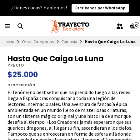
¿Tienes dudas? Hablemos!
Escríbenos por WhatsApp
0
Inicio
Otras Categorías
Fantasía
Hasta Que Caiga La Luna
Hasta Que Caiga La Luna
PRECIO
$25.000
DESCRIPCIÓN
El fenómeno best seller que ha prendido fuego a las redes
llega a España tras conquistar a toda una legión de
lectores internacionales. Una aventura de fantasía épica
ambientada en un mundo lleno de misteriosas criaturas,
son un sistema mágico original y una historia de amor que
desafía al tiempo. «Los Creadores jamás esperaron que sus
queridos dragones, al llegar su fin, ascendieran a los cielos.
Tampoco que se enroscaran en forma de esfera allá donde
la gravedad no podía alcanzarlos y llenaran el firmamento