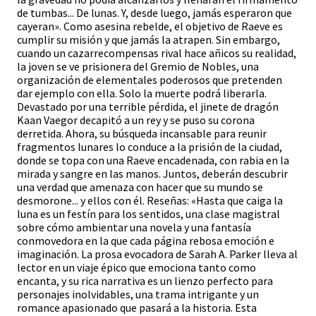
de tumbas... De lunas. Y, desde luego, jamás esperaron que
cayeran». Como asesina rebelde, el objetivo de Raeve es
cumplir su misión y que jamás la atrapen. Sin embargo,
cuando un cazarrecompensas rival hace añicos su realidad,
la joven se ve prisionera del Gremio de Nobles, una
organización de elementales poderosos que pretenden
dar ejemplo con ella. Solo la muerte podrá liberarla.
Devastado por una terrible pérdida, el jinete de dragón
Kaan Vaegor decapitó a un rey y se puso su corona
derretida. Ahora, su búsqueda incansable para reunir
fragmentos lunares lo conduce a la prisión de la ciudad,
donde se topa con una Raeve encadenada, con rabia en la
mirada y sangre en las manos. Juntos, deberán descubrir
una verdad que amenaza con hacer que su mundo se
desmorone... y ellos con él. Reseñas: «Hasta que caiga la
luna es un festín para los sentidos, una clase magistral
sobre cómo ambientar una novela y una fantasía
conmovedora en la que cada página rebosa emoción e
imaginación. La prosa evocadora de Sarah A. Parker lleva al
lector en un viaje épico que emociona tanto como
encanta, y su rica narrativa es un lienzo perfecto para
personajes inolvidables, una trama intrigante y un
romance apasionado que pasará a la historia. Esta