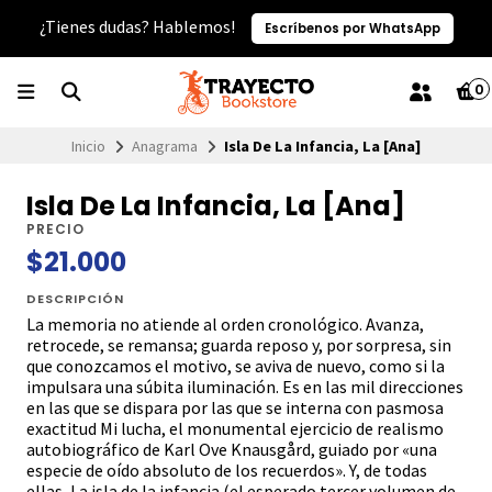
¿Tienes dudas? Hablemos!
Escríbenos por WhatsApp
0
Inicio
Anagrama
Isla De La Infancia, La [Ana]
Isla De La Infancia, La [Ana]
PRECIO
$21.000
DESCRIPCIÓN
La memoria no atiende al orden cronológico. Avanza,
retrocede, se remansa; guarda reposo y, por sorpresa, sin
que conozcamos el motivo, se aviva de nuevo, como si la
impulsara una súbita iluminación. Es en las mil direcciones
en las que se dispara por las que se interna con pasmosa
exactitud Mi lucha, el monumental ejercicio de realismo
autobiográfico de Karl Ove Knausgård, guiado por «una
especie de oído absoluto de los recuerdos». Y, de todas
ellas, La isla de la infancia (el esperado tercer volumen de