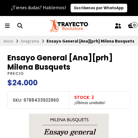
¿Tienes dudas? Hablemos!
Escríbenos por WhatsApp
0
Inicio
Anagrama
Ensayo General [Ana][prh] Milena Busquets
Ensayo General [Ana][prh]
Milena Busquets
PRECIO
$24.000
STOCK: 2
SKU: 9788433922960
¡Últimas unidades!