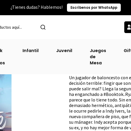
¿Tienes dudas? Hablemos!
Escríbenos por WhatsApp
Inicio
Literatura Juvenil
Jugando Fuerte
k
Infantil
Juvenil
Juegos
Gif
de
Jugando Fuerte
ros
Mesa
DESCRIPCIÓN
Un jugador de baloncesto con e
decisión terrible: fingir que so
puede salir mal? Llega la segu
ha enganchado a #Booktok..Ryan
parece que lo tiene todo. Sin e
demasiado hermético, antipátic
le ocurre pedirle a Indy Ivers,
nueva compañera de piso, que fi
su mánager. Indy acepta porque 
su ex, y no hay mejor forma de