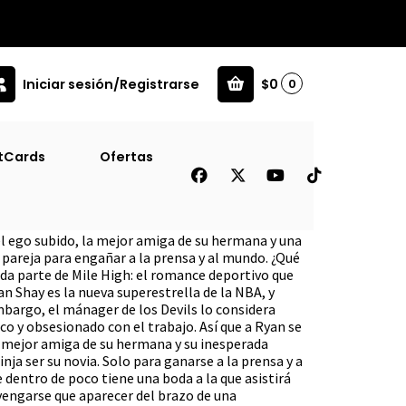
Iniciar sesión/Registrarse
$0
0
tCards
Ofertas
l ego subido, la mejor amiga de su hermana y una
n pareja para engañar a la prensa y al mundo. ¿Qué
nda parte de Mile High: el romance deportivo que
 Shay es la nueva superestrella de la NBA, y
mbargo, el mánager de los Devils lo considera
o y obsesionado con el trabajo. Así que a Ryan se
 la mejor amiga de su hermana y su inesperada
nja ser su novia. Solo para ganarse a la prensa y a
dentro de poco tiene una boda a la que asistirá
 vengarse que aparecer del brazo de una