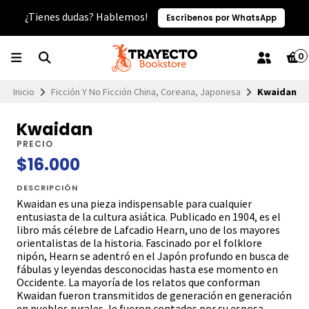
¿Tienes dudas? Hablemos!
Escríbenos por WhatsApp
0
Inicio
Ficción Y No Ficción China, Coreana, Japonesa
Kwaidan
Kwaidan
PRECIO
$16.000
DESCRIPCIÓN
Kwaidan es una pieza indispensable para cualquier
entusiasta de la cultura asiática. Publicado en 1904, es el
libro más célebre de Lafcadio Hearn, uno de los mayores
orientalistas de la historia. Fascinado por el folklore
nipón, Hearn se adentró en el Japón profundo en busca de
fábulas y leyendas desconocidas hasta ese momento en
Occidente. La mayoría de los relatos que conforman
Kwaidan fueron transmitidos de generación en generación
en pueblos rurales, le fueron contados por su esposa,