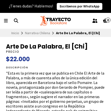
¿Tienes dudas? Hablemos!
Escríbenos por WhatsApp
0
Inicio
Narrativa Chilena
Arte De La Palabra, El [Chi]
Arte De La Palabra, El [Chi]
PRECIO
$22.000
DESCRIPCIÓN
"Esta es la primera vez que se publica en Chile El Arte de la
Palabra, a más de cuarenta años de la única edición del
libro, aparecida en Barcelona bajo el sello Pomaire. La
novela, protagonizada por don Gerardo de Pompier, puede
ser leída a partir de «cualesquiera de sus capítulos o
fragmentos», según sugiere el narrador en las primeras
páginas: «Invitados por el gobierno perpetuo, un grupo de
escritores asiste a un congreso en la República
Independiente de Miranda, extraño país de enigmática