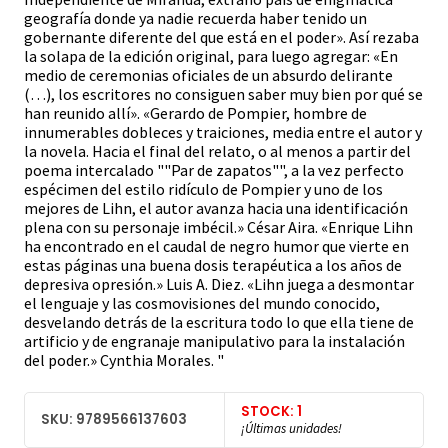
geografía donde ya nadie recuerda haber tenido un
gobernante diferente del que está en el poder». Así rezaba
la solapa de la edición original, para luego agregar: «En
medio de ceremonias oficiales de un absurdo delirante
(…), los escritores no consiguen saber muy bien por qué se
han reunido allí». «Gerardo de Pompier, hombre de
innumerables dobleces y traiciones, media entre el autor y
la novela. Hacia el final del relato, o al menos a partir del
poema intercalado ""Par de zapatos"", a la vez perfecto
espécimen del estilo ridículo de Pompier y uno de los
mejores de Lihn, el autor avanza hacia una identificación
plena con su personaje imbécil.» César Aira. «Enrique Lihn
ha encontrado en el caudal de negro humor que vierte en
estas páginas una buena dosis terapéutica a los años de
depresiva opresión.» Luis A. Diez. «Lihn juega a desmontar
el lenguaje y las cosmovisiones del mundo conocido,
desvelando detrás de la escritura todo lo que ella tiene de
artificio y de engranaje manipulativo para la instalación
del poder.» Cynthia Morales. "
STOCK: 1
SKU: 9789566137603
¡Últimas unidades!