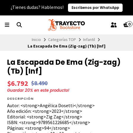
¿Tienes dudas? Hablemos!
Escríbenos por WhatsApp
0
Inicio
Categorías TOP
Infantil
La Escapada De Ema (Zig-zag) (Tb) [Inf]
La Escapada De Ema (Zig-zag)
(Tb) [Inf]
$6.792
$8.490
Guardar
20
% en este producto!
DESCRIPCIÓN
Autor: <strong>Angélica Dosetti</strong>
Año edición: <strong>2023</strong>
Editorial: <strong>Zig Zag</strong>
ISBN: <strong>9789561226685</strong>
Páginas: <strong>94</strong>