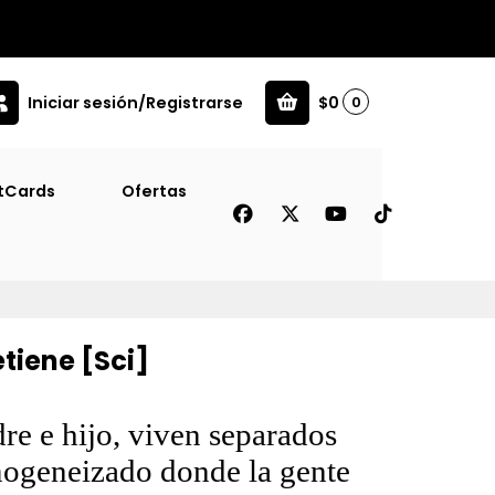
Iniciar sesión/Registrarse
$0
0
tCards
Ofertas
tiene [Sci]
re e hijo, viven separados
geneizado donde la gente