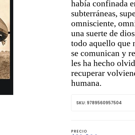
había confinada e
subterráneas, sup
omnisciente, omn
una suerte de dio
todo aquello que n
se comunican y r
les ha hecho olvi
recuperar volviend
humana.
SKU: 9789560957504
PRECIO