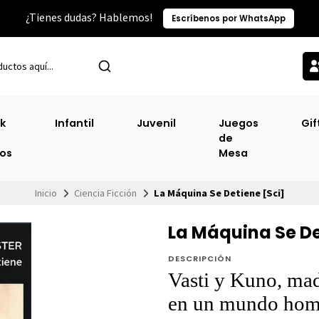
¿Tienes dudas? Hablemos!
Escríbenos por WhatsApp
k
Infantil
Juvenil
Juegos
Gif
de
ros
Mesa
Inicio
Ciencia Ficción
La Máquina Se Detiene [Sci]
La Máquina Se De
DESCRIPCIÓN
Vasti y Kuno, mad
en un mundo homo