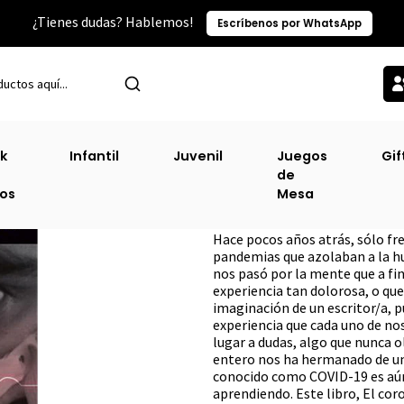
¿Tienes dudas? Hablemos!
Escríbenos por WhatsApp
Inicio
Literatura No Ficción
Biografías
Coronavirus Y Yo, El [Bio
k
Infantil
Juvenil
Juegos
Gif
de
Coronavirus Y Yo,
ros
Mesa
DESCRIPCIÓN
Hace pocos años atrás, sólo fr
pandemias que azolaban a la h
nos pasó por la mente que a fi
experiencia tan dolorosa, o que 
imaginación de un escritor/a, p
experiencia que cada uno de nos
lugar a dudas, algo que nunca 
entero nos ha hermanado de un
conocido como COVID-19 es aú
aprendiendo. Este libro, El coro