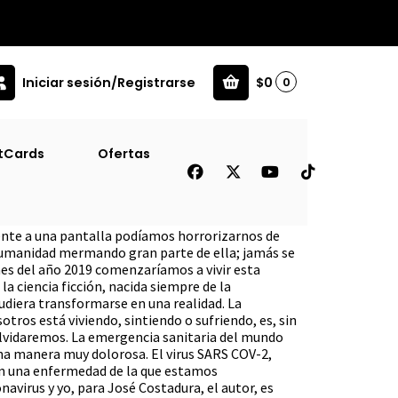
Iniciar sesión/Registrarse
$0
0
]
tCards
Ofertas
 El [Bio]
ente a una pantalla podíamos horrorizarnos de
umanidad mermando gran parte de ella; jamás se
nes del año 2019 comenzaríamos a vivir esta
la ciencia ficción, nacida siempre de la
udiera transformarse en una realidad. La
otros está viviendo, sintiendo o sufriendo, es, sin
olvidaremos. La emergencia sanitaria del mundo
a manera muy dolorosa. El virus SARS COV-2,
n una enfermedad de la que estamos
navirus y yo, para José Costadura, el autor, es