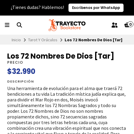
¿Tienes dudas? Hablemos!
Escríbenos por WhatsApp
0
Inicio
Tarot Y Oráculos
Los 72 Nombres De Dios [Tar]
Los 72 Nombres De Dios [Tar]
PRECIO
$32.990
DESCRIPCIÓN
Una herramienta de evolución para el alma que traerá 72
bendiciones a tu vida La tradición mística judía explica que,
para dividir el Mar Rojo en dos, Moisés invocó
simultáneamente los 72 Nombras Sagrados y todo su
poder. Los 72 Nombres de Dios no son nombres
propiamente dichos, sino 72 secuencias sagradas
compuestas por tres letras hebras cada una, cuya
combinación crea una vibración espiritual que nos conecta
a la corriente vital que fluye a través de la realidad. Para