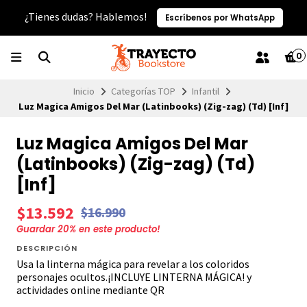
¿Tienes dudas? Hablemos!
Escríbenos por WhatsApp
0
Inicio
Categorías TOP
Infantil
Luz Magica Amigos Del Mar (Latinbooks) (Zig-zag) (Td) [Inf]
Luz Magica Amigos Del Mar
(Latinbooks) (Zig-zag) (Td)
[Inf]
$13.592
$16.990
Guardar
20
% en este producto!
DESCRIPCIÓN
Usa la linterna mágica para revelar a los coloridos
personajes ocultos.¡INCLUYE LINTERNA MÁGICA! y
actividades online mediante QR