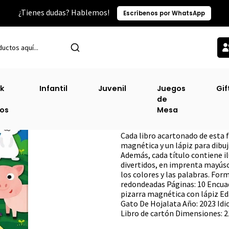
¿Tienes dudas? Hablemos!
Escríbenos por WhatsApp
io
Categorías TOP
Infantil
Mascotas Tiernas (Pizarra Mágica) [
k
Infantil
Juvenil
Juegos
Gif
de
Mascotas Tiernas
ros
Mesa
DESCRIPCIÓN
Cada libro acartonado de esta 
magnética y un lápiz para dibuja
Además, cada título contiene il
divertidos, en imprenta mayúsc
los colores y las palabras. For
redondeadas Páginas: 10 Encuad
pizarra magnética con lápiz Eda
Gato De Hojalata Año: 2023 Idi
Libro de cartón Dimensiones: 2