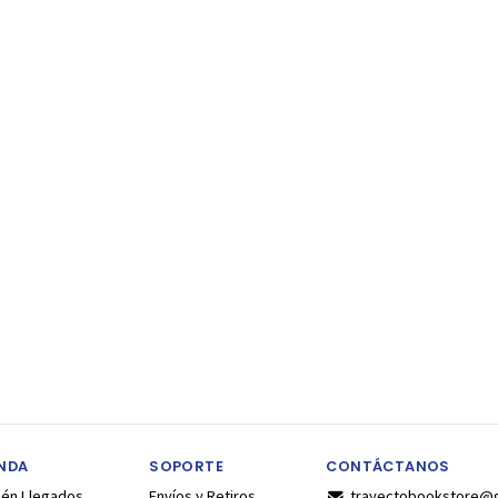
ENDA
SOPORTE
CONTÁCTANOS
ién Llegados
Envíos y Retiros
trayectobookstore@