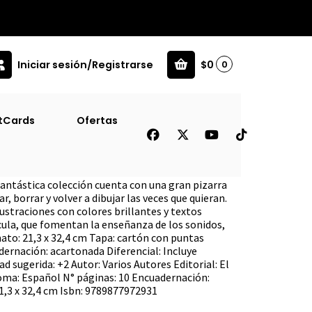
Iniciar sesión/Registrarse
$0
0
Inf]
tCards
Ofertas
 (Pizarra Mágica) [Inf]
fantástica colección cuenta con una gran pizarra
r, borrar y volver a dibujar las veces que quieran.
ustraciones con colores brillantes y textos
ula, que fomentan la enseñanza de los sonidos,
mato: 21,3 x 32,4 cm Tapa: cartón con puntas
ernación: acartonada Diferencial: Incluye
d sugerida: +2 Autor: Varios Autores Editorial: El
oma: Español N° páginas: 10 Encuadernación:
1,3 x 32,4 cm Isbn: 9789877972931