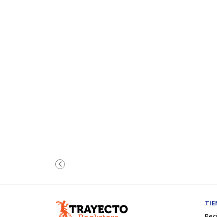
TI
Rec