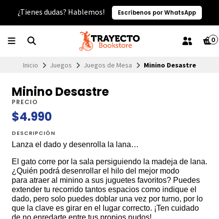
¿Tienes dudas? Hablemos!
Escríbenos por WhatsApp
0
Inicio
Juegos
Juegos de Mesa
Minino Desastre
Minino Desastre
PRECIO
$4.990
DESCRIPCIÓN
Lanza el dado y desenrolla la lana…
El gato corre por la sala persiguiendo la madeja de lana.
¿Quién podrá desenrollar el hilo del mejor modo
para atraer al minino a sus juguetes favoritos? Puedes
extender tu recorrido tantos espacios como indique el
dado, pero solo puedes doblar una vez por turno, por lo
que la clave es girar en el lugar correcto. ¡Ten cuidado
de no enredarte entre tus propios nudos!