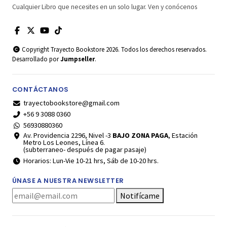
Cualquier Libro que necesites en un solo lugar. Ven y conócenos
Copyright Trayecto Bookstore 2026. Todos los derechos reservados.
Desarrollado por
Jumpseller
.
CONTÁCTANOS
trayectobookstore@gmail.com
+56 9 3088 0360
56930880360
Av. Providencia 2296, Nivel -3
BAJO ZONA PAGA
, Estación
Metro Los Leones, Línea 6.
(subterraneo- después de pagar pasaje)
Horarios: Lun-Vie 10-21 hrs, Sáb de 10-20 hrs.
ÚNASE A NUESTRA NEWSLETTER
Notifícame