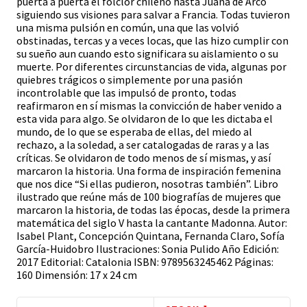
puerta a puerta el folclor chileno hasta Juana de Arco
siguiendo sus visiones para salvar a Francia. Todas tuvieron
una misma pulsión en común, una que las volvió
obstinadas, tercas y a veces locas, que las hizo cumplir con
su sueño aun cuando esto significara su aislamiento o su
muerte. Por diferentes circunstancias de vida, algunas por
quiebres trágicos o simplemente por una pasión
incontrolable que las impulsó de pronto, todas
reafirmaron en sí mismas la convicción de haber venido a
esta vida para algo. Se olvidaron de lo que les dictaba el
mundo, de lo que se esperaba de ellas, del miedo al
rechazo, a la soledad, a ser catalogadas de raras y a las
críticas. Se olvidaron de todo menos de sí mismas, y así
marcaron la historia. Una forma de inspiración femenina
que nos dice “Si ellas pudieron, nosotras también”. Libro
ilustrado que reúne más de 100 biografías de mujeres que
marcaron la historia, de todas las épocas, desde la primera
matemática del siglo V hasta la cantante Madonna. Autor:
Isabel Plant, Concepción Quintana, Fernanda Claro, Sofía
García-Huidobro Ilustraciones: Sonia Pulido Año Edición:
2017 Editorial: Catalonia ISBN: 9789563245462 Páginas:
160 Dimensión: 17 x 24 cm