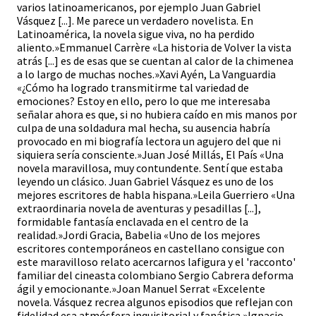
varios latinoamericanos, por ejemplo Juan Gabriel
Vásquez [...]. Me parece un verdadero novelista. En
Latinoamérica, la novela sigue viva, no ha perdido
aliento.»Emmanuel Carrère «La historia de Volver la vista
atrás [...] es de esas que se cuentan al calor de la chimenea
a lo largo de muchas noches.»Xavi Ayén, La Vanguardia
«¿Cómo ha logrado transmitirme tal variedad de
emociones? Estoy en ello, pero lo que me interesaba
señalar ahora es que, si no hubiera caído en mis manos por
culpa de una soldadura mal hecha, su ausencia habría
provocado en mi biografía lectora un agujero del que ni
siquiera sería consciente.»Juan José Millás, El País «Una
novela maravillosa, muy contundente. Sentí que estaba
leyendo un clásico. Juan Gabriel Vásquez es uno de los
mejores escritores de habla hispana.»Leila Guerriero «Una
extraordinaria novela de aventuras y pesadillas [...],
formidable fantasía enclavada en el centro de la
realidad.»Jordi Gracia, Babelia «Uno de los mejores
escritores contemporáneos en castellano consigue con
este maravilloso relato acercarnos lafigura y el 'racconto'
familiar del cineasta colombiano Sergio Cabrera deforma
ágil y emocionante.»Joan Manuel Serrat «Excelente
novela. Vásquez recrea algunos episodios que reflejan con
fidelidad esa atmósfera inquisitorial y fanática.»Ignacio