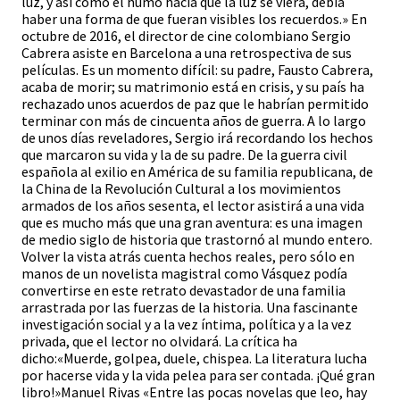
luz, y así como el humo hacía que la luz se viera, debía
haber una forma de que fueran visibles los recuerdos.» En
octubre de 2016, el director de cine colombiano Sergio
Cabrera asiste en Barcelona a una retrospectiva de sus
películas. Es un momento difícil: su padre, Fausto Cabrera,
acaba de morir; su matrimonio está en crisis, y su país ha
rechazado unos acuerdos de paz que le habrían permitido
terminar con más de cincuenta años de guerra. A lo largo
de unos días reveladores, Sergio irá recordando los hechos
que marcaron su vida y la de su padre. De la guerra civil
española al exilio en América de su familia republicana, de
la China de la Revolución Cultural a los movimientos
armados de los años sesenta, el lector asistirá a una vida
que es mucho más que una gran aventura: es una imagen
de medio siglo de historia que trastornó al mundo entero.
Volver la vista atrás cuenta hechos reales, pero sólo en
manos de un novelista magistral como Vásquez podía
convertirse en este retrato devastador de una familia
arrastrada por las fuerzas de la historia. Una fascinante
investigación social y a la vez íntima, política y a la vez
privada, que el lector no olvidará. La crítica ha
dicho:«Muerde, golpea, duele, chispea. La literatura lucha
por hacerse vida y la vida pelea para ser contada. ¡Qué gran
libro!»Manuel Rivas «Entre las pocas novelas que leo, hay