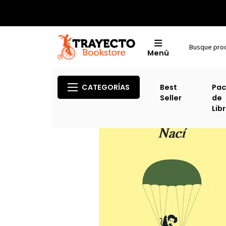
Menú
CATEGORÍAS
Best
Pac
Seller
de
Lib