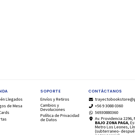
ENDA
SOPORTE
CONTÁCTANOS
ién Llegados
Envíos y Retiros
trayectobookstore@
Cambios y
gos de Mesa
+56 9 3088 0360
Devoluciones
Cards
56930880360
Política de Privacidad
Av. Providencia 2296, N
rtas
de Datos
BAJO ZONA PAGA
, E
Metro Los Leones, Lín
(subterraneo- despué