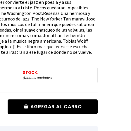
convierte el jazz en poesia y a sus
hermosa y triste. Pocos quedaran impasibles
a The Washington Post.Reseñas:Una hermosa y
octurnos de jazz. The New Yorker Tan maravilloso
 de los musicos de tal manera que puedes saborear
teadas, oir el suave chasqueo de las valvulas, las
stran entre toma y toma. Jonathan LethemUn
e a la musica negra americana. Tobias Wolff
agina. [] Este libro mas que leerse se escucha
e arrastran a ese lugar de donde no se vuelve.
STOCK: 1
¡Últimas unidades!
AGREGAR AL CARRO