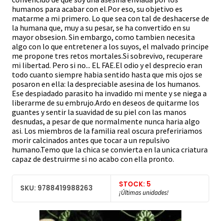
humanos para acabar con el.Por eso, su objetivo es
matarme a mi primero. Lo que sea con tal de deshacerse de
la humana que, muy a su pesar, se ha convertido en su
mayor obsesion. Sin embargo, como tambien necesita
algo con lo que entretener a los suyos, el malvado principe
me propone tres retos mortales.Si sobrevivo, recuperare
mi libertad. Pero si no... EL FAE.El odio y el desprecio eran
todo cuanto siempre habia sentido hasta que mis ojos se
posaron en ella: la despreciable asesina de los humanos.
Ese despiadado parasito ha invadido mi mente y se niega a
liberarme de su embrujo.Ardo en deseos de quitarme los
guantes y sentir la suavidad de su piel con las manos
desnudas, a pesar de que normalmente nunca haria algo
asi. Los miembros de la familia real oscura prefeririamos
morir calcinados antes que tocar a un repulsivo
humano.Temo que la chica se convierta en la unica criatura
capaz de destruirme si no acabo con ella pronto.
STOCK: 5
SKU: 9788419988263
¡Últimas unidades!