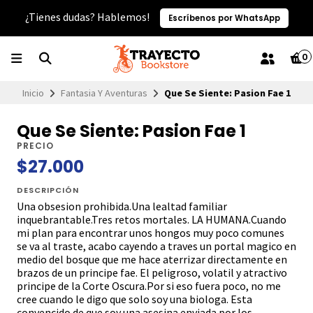
¿Tienes dudas? Hablemos!
Escríbenos por WhatsApp
0
Inicio
Fantasia Y Aventuras
Que Se Siente: Pasion Fae 1
Que Se Siente: Pasion Fae 1
PRECIO
$27.000
DESCRIPCIÓN
Una obsesion prohibida.Una lealtad familiar
inquebrantable.Tres retos mortales. LA HUMANA.Cuando
mi plan para encontrar unos hongos muy poco comunes
se va al traste, acabo cayendo a traves un portal magico en
medio del bosque que me hace aterrizar directamente en
brazos de un principe fae. El peligroso, volatil y atractivo
principe de la Corte Oscura.Por si eso fuera poco, no me
cree cuando le digo que solo soy una biologa. Esta
convencido de que soy una asesina enviada por los