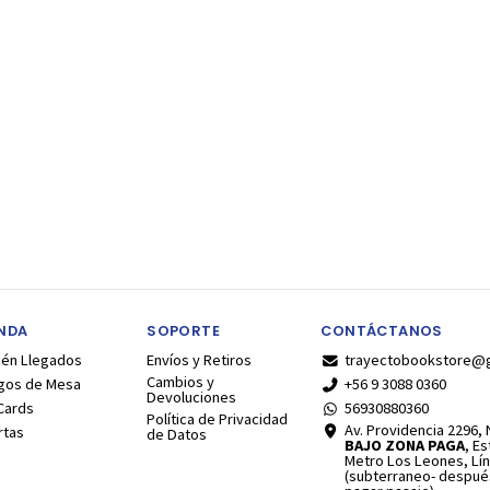
ENDA
SOPORTE
CONTÁCTANOS
ién Llegados
Envíos y Retiros
trayectobookstore@
Cambios y
gos de Mesa
+56 9 3088 0360
Devoluciones
Cards
56930880360
Política de Privacidad
Av. Providencia 2296, N
rtas
de Datos
BAJO ZONA PAGA
, E
Metro Los Leones, Lín
(subterraneo- despué