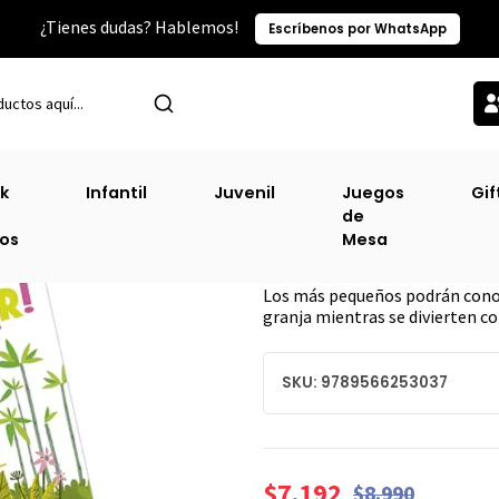
¿Tienes dudas? Hablemos!
Escríbenos por WhatsApp
Inicio
Categorías TOP
Infantil
Roar, Roar! En La Jungla
k
Infantil
Juvenil
Juegos
Gif
de
Roar, Roar! En La
ros
Mesa
DESCRIPCIÓN
Los más pequeños podrán conoce
granja mientras se divierten co
SKU: 9789566253037
$7.192
$8.990