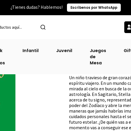
¿Tienes dudas? Hablemos!
Escríbenos por WhatsApp
Inicio
Otras Categorías
Esoterismo
Sagitario [Eso]
k
Infantil
Juvenil
Juegos
Gif
de
Sagitario [Eso]
ros
Mesa
DESCRIPCIÓN
Un niño travieso de gran corazó
espíritu viajero. En un mundo 
mirada al cielo en busca de la o
astrología. En Sagitario, Stell
acerca de tu signo, representad
poder del Zodíaco y abre la men
maneras que jamás habrías ima
cuidados personales hasta el se
futuro estelar. ¿De quién vas a
momento vas a conseguir ese e