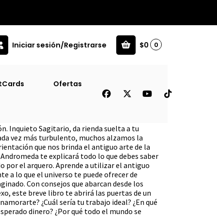
Iniciar sesión/Registrarse
$0
0
tCards
Ofertas
n. Inquieto Sagitario, da rienda suelta a tu
cada vez más turbulento, muchos alzamos la
rientación que nos brinda el antiguo arte de la
a Andromeda te explicará todo lo que debes saber
o por el arquero. Aprende a utilizar el antiguo
te a lo que el universo te puede ofrecer de
ginado. Con consejos que abarcan desde los
xo, este breve libro te abrirá las puertas de un
 enamorarte? ¿Cuál sería tu trabajo ideal? ¿En qué
sperado dinero? ¿Por qué todo el mundo se