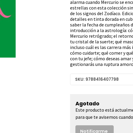
alarma cuando Mercurio se encu
estrellas con esta colección s
de los signos del Zodíaco. Edici
detalles en tinta dorada en cubi
saber la fecha de cumpleaños de
introducción a la astrología: có
Mercurio retrógrado; el retorno
tu cristal de la suerte; qué mas
incluso cuál es las carrera más 
cómo cuidarte; qué comer y qué
con tu jefe; cómo deseas amar
gestionarás una ruptura amoro
SKU: 9788416407798
Agotado
Este producto está actualme
para que te avisemos cuando 
Notificarme