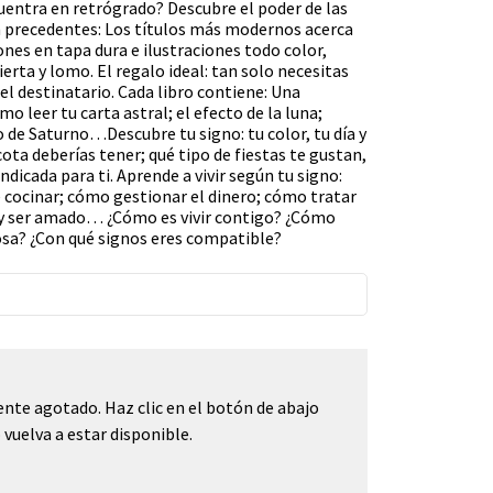
entra en retrógrado? Descubre el poder de las
in precedentes: Los títulos más modernos acerca
ones en tapa dura e ilustraciones todo color,
erta y lomo. El regalo ideal: tan solo necesitas
l destinatario. Cada libro contiene: Una
mo leer tu carta astral; el efecto de la luna;
 de Saturno…Descubre tu signo: tu color, tu día y
cota deberías tener; qué tipo de fiestas te gustan,
indicada para ti. Aprende a vivir según tu signo:
 cocinar; cómo gestionar el dinero; cómo tratar
 y ser amado… ¿Cómo es vivir contigo? ¿Cómo
sa? ¿Con qué signos eres compatible?
nte agotado. Haz clic en el botón de abajo
vuelva a estar disponible.