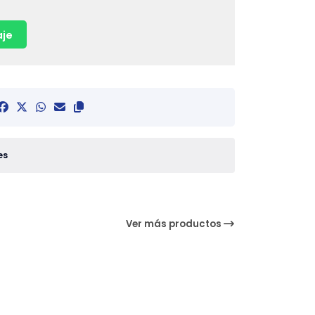
je
es
Ver más productos