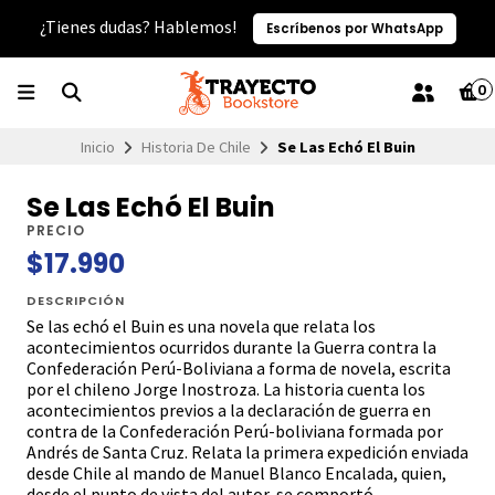
¿Tienes dudas? Hablemos!
Escríbenos por WhatsApp
0
Inicio
Historia De Chile
Se Las Echó El Buin
Se Las Echó El Buin
PRECIO
$17.990
DESCRIPCIÓN
Se las echó el Buin es una novela que relata los
acontecimientos ocurridos durante la Guerra contra la
Confederación Perú-Boliviana a forma de novela, escrita
por el chileno Jorge Inostroza. La historia cuenta los
acontecimientos previos a la declaración de guerra en
contra de la Confederación Perú-boliviana formada por
Andrés de Santa Cruz. Relata la primera expedición enviada
desde Chile al mando de Manuel Blanco Encalada, quien,
desde el punto de vista del autor, se comportó