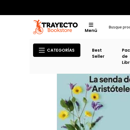
Menú
CATEGORÍAS
Best
Pac
Seller
de
Lib