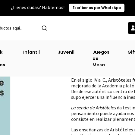
¿Tienes dudas? Hablemos!
Escríbenos por WhatsApp
Inicio
Anagrama
Senda De Aristóteles, La [Ana]
k
Infantil
Juvenil
Juegos
Gif
de
Senda De Aristót
ros
Mesa
DESCRIPCIÓN
En el siglo IV a. C., Aristótele
mejorada de la Academia platón
Desde ese auténtico centro de 
supo ejercer una influencia ine
La senda de Aristóteles
da testi
pensamiento puede ayudarnos 
consiste en realizar plenament
Las enseñanzas de Aristóteles n