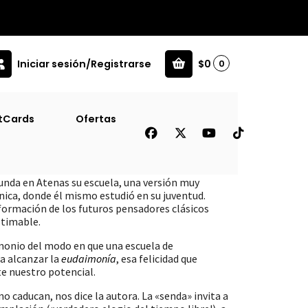
Iniciar sesión/Registrarse
$0
0
tCards
Ofertas
eles, La [Ana]
s funda en Atenas su escuela, una versión muy
ica, donde él mismo estudió en su juventud.
formación de los futuros pensadores clásicos
stimable.
monio del modo en que una escuela de
a alcanzar la
eudaimonía
, esa felicidad que
e nuestro potencial.
o caducan, nos dice la autora. La «senda» invita a