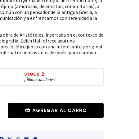
emplación (¡verdadero elogio del tiempo libre!), a
prójimo (amorosas, de amistad, comunitarias), a
omún con un pensador de la antigua Grecia, a
unicación y a enfrentarnos con serenidad a la
obra de Aristóteles, insertada en el contexto de
biografía, Edith Hall ofrece aquí una
aristotélico junto con una interesante y original
 mil cuatrocientos años después, para cambiar
STOCK: 2
¡Últimas unidades!
AGREGAR AL CARRO