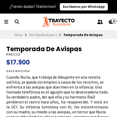
¿Tienes dudas? Hablemos!
Escríbenos por WhatsApp
0
Inicio
Sin Clasificacion-2
Temporada De Avispas
Temporada De Avispas
PRECIO
$17.900
DESCRIPCIÓN
Cuando Nuria, que trabaja de dibujante en una revista
satírica, se queda sin empleo a causa de los recortes, se
enfrenta a las avispas que duermen en la infancia. Una
llamada telefónica es el aguijón que lo desencadena todo.
Su verdadero padre, del que ella y su hermano Raúl
perdieron el rastro hace años, ha reaparecido. Y está en
la UCI. Su infancia luminosa con él, los encontronazos
con su madre, su miedo a las avispas, un terror que Nuria
conjura dibujándolas obsesivamente, emergen con fuerza,