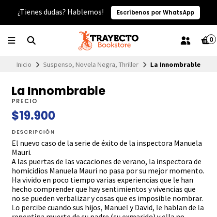
¿Tienes dudas? Hablemos!
Escríbenos por WhatsApp
0
Inicio
Suspenso, Novela Negra, Thriller
La Innombrable
La Innombrable
PRECIO
$19.900
DESCRIPCIÓN
El nuevo caso de la serie de éxito de la inspectora Manuela
Mauri.
A las puertas de las vacaciones de verano, la inspectora de
homicidios Manuela Mauri no pasa por su mejor momento.
Ha vivido en poco tiempo varias experiencias que le han
hecho comprender que hay sentimientos y vivencias que
no se pueden verbalizar y cosas que es imposible nombrar.
Lo percibe cuando sus hijos, Manuel y David, le hablan de la
repentina muerte de su padre (su exmarido) y ella no