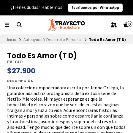
¿Tienes dudas? Hablemos!
Escríbenos por WhatsApp
0
Inicio
Autoayuda Y Desarrollo Personal
Todo Es Amor (T D)
Todo Es Amor (T D)
PRECIO
$27.900
DESCRIPCIÓN
Una coleccion empoderadora escrita por Jenna Ortega, la
galardonada actriz protagonista de la exitosa serie de
Netflix Miercoles. Mi mayor esperanza es que la
honestidad y el corazon que he vertido en estas paginas
traigan amor y luz a tu vida. Aqui encontraras historias
intimas y personales sobre como desarrollar la confianza
y la autoestima, asumir riesgos y superar el estres y la
ansiedad. Tengo mucho que decirte sobre un don que todos
albergamos, el de ser amables con los demas, animarnos