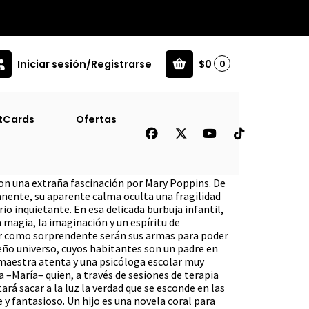
Iniciar sesión/Registrarse
$0
0
tCards
Ofertas
con una extraña fascinación por Mary Poppins. De
nente, su aparente calma oculta una fragilidad
io inquietante. En esa delicada burbuja infantil,
a magia, la imaginación y un espíritu de
r como sorprendente serán sus armas para poder
ño universo, cuyos habitantes son un padre en
 maestra atenta y una psicóloga escolar muy
a –María– quien, a través de sesiones de terapia
ará sacar a la luz la verdad que se esconde en las
 y fantasioso. Un hijo es una novela coral para