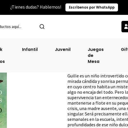
¿Tienes dudas? Hablemos!
Escríbenos por WhatsApp
Inicio
Ofertas
Un Hijo
k
Infantil
Juvenil
Juegos
Gif
de
Un Hijo
ros
Mesa
DESCRIPCIÓN
Guille es un niño introvertido 
mirada cándida y sonrisa perma
en cuyo centro habita un mister
algo no encaja del todo. Pero l
supervivencia tan enternecedo
mantenerse a flote en su peque
crisis, una madre ausente, una
singular. Será precisamente ell
semanales en la escuela, intent
profundidades de ese niño dulce