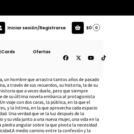
Iniciar sesión/Registrarse
$0
0
tCards
Ofertas
a, un hombre que arrastra tantos años de pasado
a, a través de sus recuerdos, su historia, la de su
 historia que a veces duele, pero que siempre
e de su última novela embarca al protagonista
n viaje con dos caras, la pública, en la que el
res, y la íntima, en la que aprovecha cada espacio
dad. Una verdad que ve la luz después de la
o y su vida junto a una nueva mujer, una vida en la
a piedra angular sobre la que pivota la necesidad
icidad.A medio camino entre la confesión y la