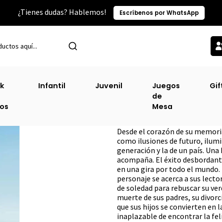
¿Tienes dudas? Hablemos!
Escríbenos por WhatsApp
Inicio
Ofertas
Alegria
k
Infantil
Juvenil
Juegos
Gif
de
Alegria
ros
Mesa
DESCRIPCIÓN
Desde el corazón de su memori
como ilusiones de futuro, ilumin
generación y la de un país. Una
acompaña. El éxito desbordant
en una gira por todo el mundo. U
personaje se acerca a sus lecto
de soledad para rebuscar su ver
muerte de sus padres, su divorci
que sus hijos se convierten en l
inaplazable de encontrar la fel