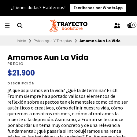
¿Tienes dudas? Hablemos!
Escríbenos por WhatsApp
0
Inicio
Psicologia Y Terapias
Amamos Aun La Vida
Amamos Aun La Vida
PRECIO
$21.900
DESCRIPCIÓN
¿A qué aspiramos en la vida? ¿Qué la determina? Erich
Fromm siempre ha aportado valiosos elementos de
reflexión sobre aspectos tan elementales como cómo ser
auténticos o creativos, cómo definir nuestra vida, cómo
querernos a nosotros mismos, o cómo afrontamos la
muerte o la depresión. Asimismo, a Fromm se le conoce
por abordar un tema muy concreto y de una relevancia
fundamental: ¿qué pasaría si introdujéramos una renta
básica en los individuos y la sociedad? En ¿Amamos aún la